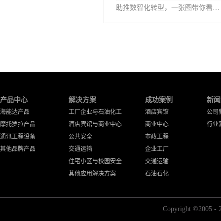
助推数智化转型，一张图带你看懂《公专融合白皮书》
产品中心
解决方案
成功案例
新闻
海能达产品
工厂企业与石油化工
酒店宾馆
公司
摩托罗拉产品
酒店宾馆与商业中心
商业中心
行业
通讯工程设备
公共安全
市政工程
其他品牌产品
交通运输
企业工厂
住宅小区与校园安全
交通运输
其他应用解决方案
石油石化
Copyright ©2