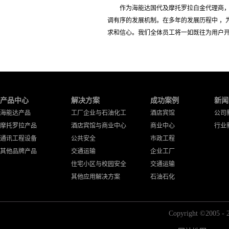
作为海能达国代及摩托罗拉白金代理商
调有序的发展机制。在多年的发展历程中 ，
求和信心。我们全体员工将一如既往为用户
产品中心
解决方案
成功案例
新闻
海能达产品
工厂企业与石油化工
酒店宾馆
公司
摩托罗拉产品
酒店宾馆与商业中心
商业中心
行业
通讯工程设备
公共安全
市政工程
其他品牌产品
交通运输
企业工厂
住宅小区与校园安全
交通运输
其他应用解决方案
石油石化
Copyright ©2