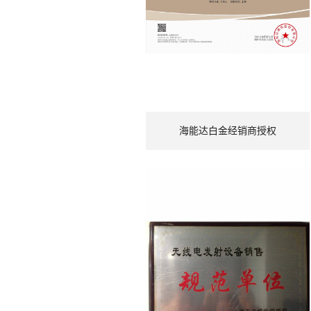
海能达白金经销商授权