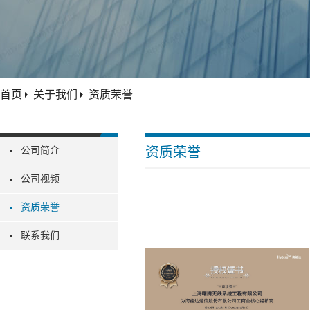
首页
关于我们
资质荣誉
资质荣誉
公司简介
公司视频
资质荣誉
联系我们