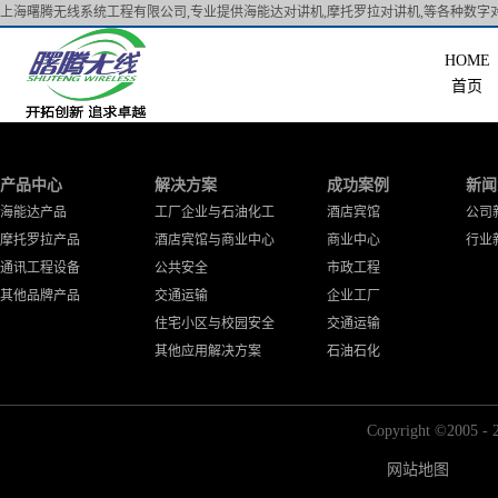
上海曙腾无线系统工程有限公司,专业提供海能达对讲机,摩托罗拉对讲机,等各种数字对
首页
产品中心
解决方案
成功案例
新闻
海能达产品
工厂企业与石油化工
酒店宾馆
公司
摩托罗拉产品
酒店宾馆与商业中心
商业中心
行业
通讯工程设备
公共安全
市政工程
其他品牌产品
交通运输
企业工厂
住宅小区与校园安全
交通运输
其他应用解决方案
石油石化
Copyright ©2
网站地图