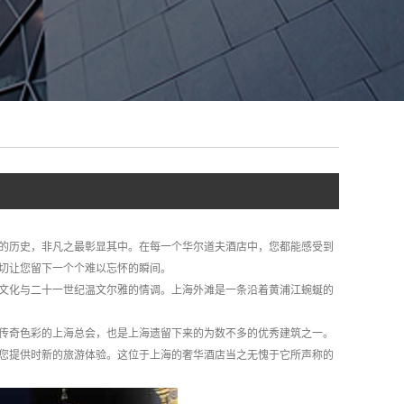
厚的历史，非凡之最彰显其中。在每一个华尔道夫酒店中，您都能感受到
一切让您留下一个个难以忘怀的瞬间。
文化与二十一世纪温文尔雅的情调。上海外滩是一条沿着黄浦江蜿蜒的
传奇色彩的上海总会，也是上海遗留下来的为数不多的优秀建筑之一。
为您提供时新的旅游体验。这位于上海的奢华酒店当之无愧于它所声称的