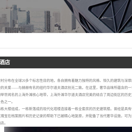
酒店
假村分布在全球20多个标志性目的地，各自拥有着魅力独特的风格、恒久的建筑与深
微的关爱——与赫赫有名的纽约华尔道夫酒店别无二致。在这里，奢华品味所蕴含的
拥举世闻名的上海外滩核心地带，上海外滩华尔道夫酒店完美的结合了周边街区的历史
景色之一。
两栋大楼组成，一栋新落成的现代化塔楼连接着一栋全套房的历史建筑楼。曾经是具有
建筑瑰宝在档案图片和历史记录的帮助下已被精心地复原，并配备了当代奢华设施，可
酒店。