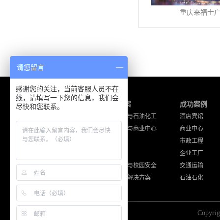
重庆来福士
请您留言
感谢您的关注，当前客服人员不在
线，请填写一下您的信息，我们会
产品中心
解决方案
成功案例
尽快和您联系。
海能达产品
工厂企业与石油化工
酒店宾馆
摩托罗拉产品
酒店宾馆与商业中心
商业中心
通讯工程设备
公共安全
市政工程
其他品牌产品
交通运输
企业工厂
住宅小区与校园安全
交通运输
其他应用解决方案
石油石化
Copy