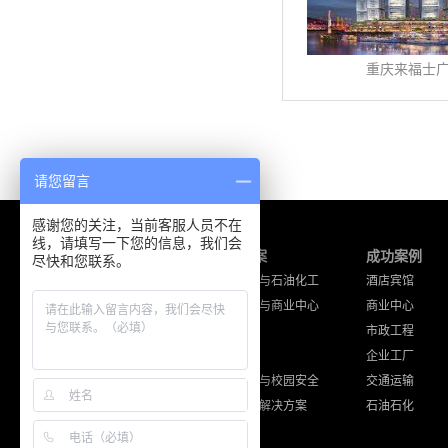
重庆来福士
请您留言
感谢您的关注，当前客服人员不在
线，请填写一下您的信息，我们会
产品中心
解决方案
成功案例
尽快和您联系。
海能达产品
工厂企业与石油化工
酒店宾馆
摩托罗拉产品
酒店宾馆与商业中心
商业中心
通讯工程设备
公共安全
市政工程
其他品牌产品
交通运输
企业工厂
住宅小区与校园安全
交通运输
其他应用解决方案
石油石化