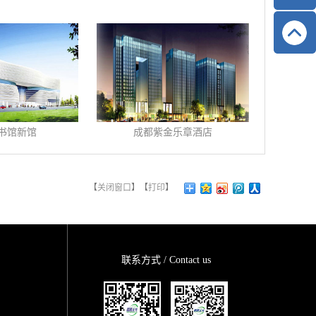
书馆新馆
成都紫金乐章酒店
【
关闭窗口
】【
打印
】
联系方式 / Contact us