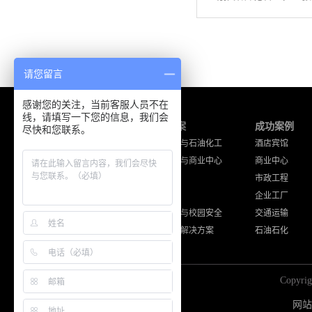
请您留言
感谢您的关注，当前客服人员不在
线，请填写一下您的信息，我们会
产品中心
解决方案
成功案例
尽快和您联系。
海能达产品
工厂企业与石油化工
酒店宾馆
摩托罗拉产品
酒店宾馆与商业中心
商业中心
通讯工程设备
公共安全
市政工程
其他品牌产品
交通运输
企业工厂
住宅小区与校园安全
交通运输
其他应用解决方案
石油石化
Copy
网站