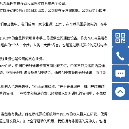
分拆为摩托罗拉移动和摩托罗拉系统两个公司。
罗拉移动的分拆已经剥离出去，公司现在专注做B2B。公司业务范围主
我们更加集中。我们成为一家专业通讯公司，在全球范围是领先的，在中
为1962年的金星探索项目水手二号提供空间通信设备。作为NASA最著名
句经典的“个人一小步，人类一大步”名言，也是通过摩托罗拉的无线电应
线业务也是公司的核心业务。”
onnor介绍，中国在无线通讯使用方面比较先进，中国不只是运用语音通
，很多无线对讲设备与APP结合，通过APP来管理无线通讯，而且设
人也越来越多，”Michael解释称，“并不是说现在手机用户越来越
技术的使用，一些技术和解决方案已经被融入到对讲机的使用中，不像以
多，当然也有挑战，好在摩托罗拉系统每年有10%的收入投入在研发，使得
。通过研发投入，加上全球经验的积累，我们拥有非常强的竞争力，包括