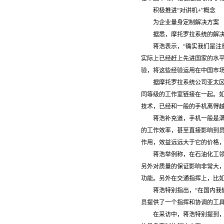
积极推进“对讲机+”概念
为企业量身定制解决方案
据悉，摩托罗拉系统的解
蒋浩表示，“确实我们是
实际上已经赶上先进国家的水
验，将这些经验运用在中国市场
据摩托罗拉系统公司亚太
同等级的工作室链接在一起。
技术，已经和一般的手机离得越
蒋浩补充道，手机一般是
的工作效率，甚至直接影响到员
作用，效益远远大于它的价格
蒋浩举例称，在石油化工
另外对质量的保证影响非常大，
功能。另外在交通指挥上，比
蒋浩特别指出，“在国内
员提供了一个指挥和协调的工具
在采访中，蒋浩特别提到，