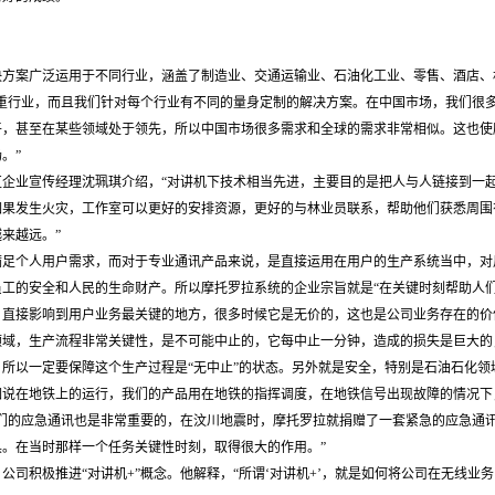
决方案广泛运用于不同行业，涵盖了制造业、交通运输业、石油化工业、零售、酒店、
注重行业，而且我们针对每个行业有不同的量身定制的解决方案。在中国市场，我们很
平，甚至在某些领域处于领先，所以中国市场很多需求和全球的需求非常相似。这也使
。”
区企业宣传经理沈珮琪介绍，“对讲机下技术相当先进，主要目的是把人与人链接到一
如果发生火灾，工作室可以更好的安排资源，更好的与林业员联系，帮助他们获悉周围
来越远。”
满足个人用户需求，而对于专业通讯产品来说，是直接运用在用户的生产系统当中，对
工的安全和人民的生命财产。所以摩托罗拉系统的企业宗旨就是“在关键时刻帮助人
，直接影响到用户业务最关键的地方，很多时候它是无价的，这也是公司业务存在的价
领域，生产流程非常关键性，是不可能中止的，它每中止一分钟，造成的损失是巨大的
所以一定要保障这个生产过程是“无中止”的状态。另外就是安全，特别是石油石化
如说在地铁上的运行，我们的产品用在地铁的指挥调度，在地铁信号出现故障的情况下
我们的应急通讯也是非常重要的，在汶川地震时，摩托罗拉就捐赠了一套紧急的应急通
。在当时那样一个任务关键性时刻，取得很大的作用。”
公司积极推进“对讲机+”概念。他解释，“所谓‘对讲机+’，就是如何将公司在无线