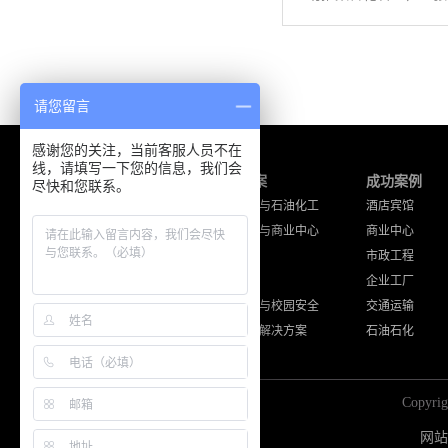
请您留言
感谢您的关注，当前客服人员不在
线，请填写一下您的信息，我们会
产品中心
解决方案
成功案例
尽快和您联系。
海能达产品
工厂企业与石油化工
酒店宾馆
摩托罗拉产品
酒店宾馆与商业中心
商业中心
通讯工程设备
公共安全
市政工程
其他品牌产品
交通运输
企业工厂
住宅小区与校园安全
交通运输
其他应用解决方案
石油石化
Copy
网站