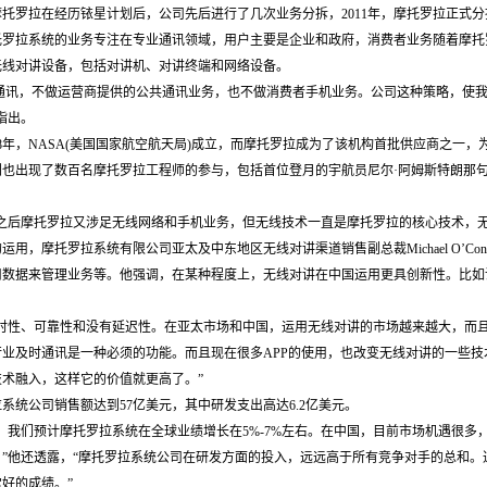
托罗拉在经历铱星计划后，公司先后进行了几次业务分拆，2011年，摩托罗拉正式
罗拉系统的业务专注在专业通讯领域，用户主要是企业和政府，消费者业务随着摩托
无线对讲设备，包括对讲机、对讲终端和网络设备。
业通讯，不做运营商提供的公共通讯业务，也不做消费者手机业务。公司这种策略，使
指出。
58年，NASA(美国国家航空航天局)成立，而摩托罗拉成为了该机构首批供应商之一，
划也出现了数百名摩托罗拉工程师的参与，包括首位登月的宇航员尼尔·阿姆斯特朗那
之后摩托罗拉又涉足无线网络和手机业务，但无线技术一直是摩托罗拉的核心技术，无
用，摩托罗拉系统有限公司亚太及中东地区无线对讲渠道销售副总裁Michael O’C
数据来管理业务等。他强调，在某种程度上，无线对讲在中国运用更具创新性。比如说
时性、可靠性和没有延迟性。在亚太市场和中国，运用无线对讲的市场越来越大，而且用的
业及时通讯是一种必须的功能。而且现在很多APP的使用，也改变无线对讲的一些
术融入，这样它的价值就更高了。”
拉系统公司销售额达到57亿美元，其中研发支出高达6.2亿美元。
6年，我们预计摩托罗拉系统在全球业绩增长在5%-7%左右。在中国，目前市场机遇很
”他还透露，“摩托罗拉系统公司在研发方面的投入，远远高于所有竞争对手的总和
好的成绩。”