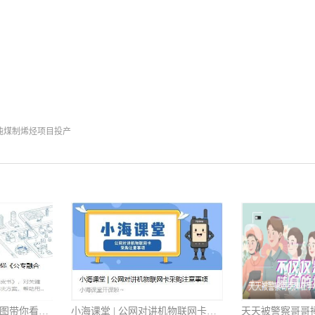
吨煤制烯烃项目投产
助推数智化转型，一张图带你看懂《公专融合白皮书》
小海课堂 | 公网对讲机物联网卡采购注意事项