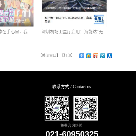
天天被警察哥哥捧在手心里，我到底靠什么？
深圳机场卫星厅启用：海能达“无缝连接”旅客行程
【
关闭窗口
】【
打印
】
联系方式 / Contact us
免费咨询热线
021-60950325