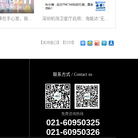
天天被警察哥哥捧在手心里，我到底靠什么？
深圳机场卫星厅启用：海能达“无缝连接”旅客行程
【
关闭窗口
】【
打印
】
联系方式 / Contact us
免费咨询热线
021-60950325
021-60950326