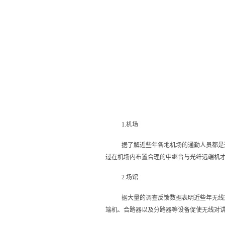
1.机场
据了解近些年各地机场的通勤人员都是
过在机场内布置合理的中继台与光纤远端机
2.场馆
据大量的调查反馈数据表明近些年无线
端机、合路器以及分路器等设备促使无线对