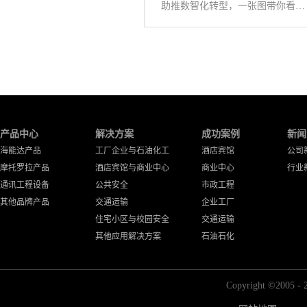
助推数智化转型，一张图带你看懂《公专融合白皮书》
产品中心
解决方案
成功案例
新闻
海能达产品
工厂企业与石油化工
酒店宾馆
公司
摩托罗拉产品
酒店宾馆与商业中心
商业中心
行业
通讯工程设备
公共安全
市政工程
其他品牌产品
交通运输
企业工厂
住宅小区与校园安全
交通运输
其他应用解决方案
石油石化
Copyright ©2