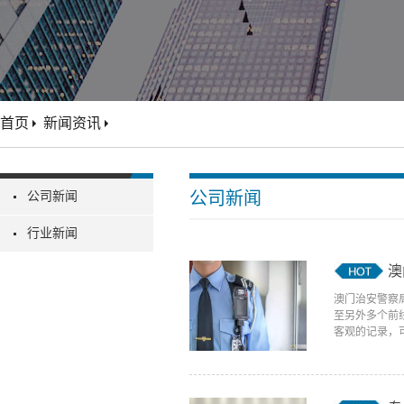
首页
新闻资讯
公司新闻
公司新闻
行业新闻
澳
澳门治安警察
至另外多个前
客观的记录，可