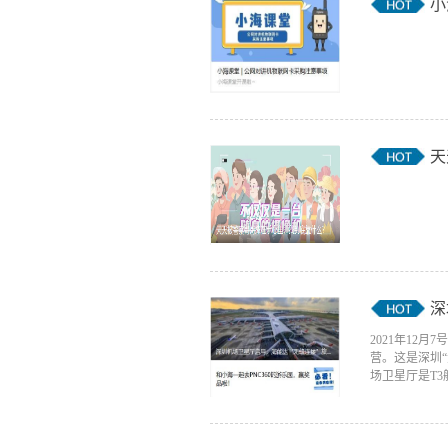
小
天
深
2021年12
营。这是深圳
场卫星厅是T3航