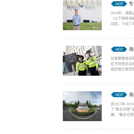
专
2019年，
（以下简称海
动态，介绍了海
海
伦敦警察局采
在不同地点试
低的地方依然保
海
自2015年
了“聚合可视
展。“聚合可视”