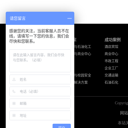
请您留言
感谢您的关注，当前客服人员不在
线，请填写一下您的信息，我们会
产品中心
解决方案
成功案例
尽快和您联系。
海能达产品
工厂企业与石油化工
酒店宾馆
摩托罗拉产品
酒店宾馆与商业中心
商业中心
通讯工程设备
公共安全
市政工程
其他品牌产品
交通运输
企业工厂
住宅小区与校园安全
交通运输
其他应用解决方案
石油石化
Copy
网站
本站