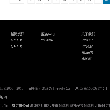
上一页
9
10
11
12
13
14
15
16
17
18
新闻资讯
服务中心
关于我们
公司新闻
售后服务
公司简介
行业新闻
公司视频
资质荣誉
联系我们
right ©2005 - 2013 上海曙腾无线系统工程有限公司
沪ICP备16003917号-1
地图
关键词：
对讲机公司
海能达对讲机
集群对讲机
摩托罗拉对讲机
北峰对讲