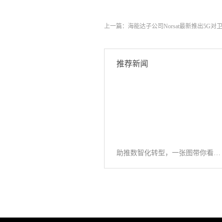
上一篇：
海能达子公司Norsat最新推出5G
推荐新闻
助推数智化转型，一张图带你看懂《公专融合白皮书》