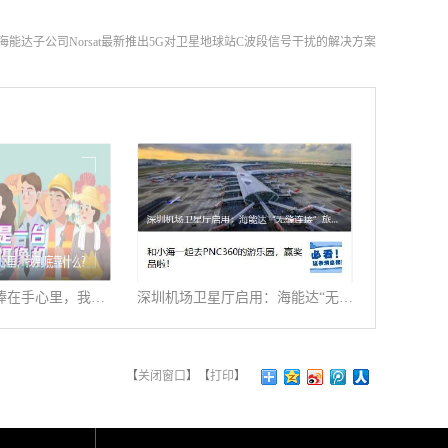
海能达子公司Norsat最新推出5G对卫星地球站C波段信号干扰的解决方案
天天被警察哥哥捧在手心里，我到底靠什么？
深圳机场卫星厅启用：海能达“无缝连接”旅客行程
【
关闭窗口
】【
打印
】