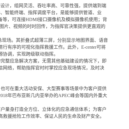
载而设计，组网灵活、吞吐率高、可靠性强，提供端到端
持、智能终端、指挥调度平台，是能够提供管道、业
备等，可连接HDMI接口摄像机及模拟摄像机使用；背
现现场图片、视频的时时回传，为指挥官决策提供更直观的
入应急现场。其折叠式超薄三屏，分别显示地图界面、语音
序的可视化指挥救援工作。此外，E-center可将
源协调，实现跨级联动指挥。
的完整应急解决方案，无需其他基础建设的情况下，即
信网络，帮助指挥官时时掌控应急现场情况，及时决
，也可在重大活动安保、大型赛事等场景中为客户提供
18年巴布亚新几内亚举办的APEC峰会等国内外重大
客户量身打造全方位、立体化的应急通信体系；为客户
高救援抢险工作效率、保证人民的生命及财产安全。