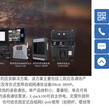
信的应急解决方案。该方案主要包括三款应急通信产
及背负式宽带自组网通信设备iMesh 3800P。
救援现场的语音通信。单产品体积小、重量轻，单兵可背
音通信需求。E-pack100可自主供电，无需外部供
可结合固定式自组网E-pole使用（如抱杆、壁挂等