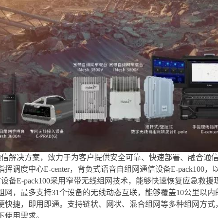
通信解决方案，致力于为客户提供安全可靠、快速部署、融合通
度中心E-center，背负式语音自组网通信设备E-pack100，以
设备E-pack100采用窄带无线组网技术，能够快速恢复应急
网，最多支持31个设备的无线动态互联，能够覆盖10公里以内的语
便快捷，即用即通。支持链状、网状、混合组网等多种组网方式，也
下使用需求。