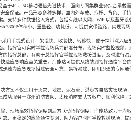
列产品基于4G、5G移动通信先进技术，面向专网集群业务综合承
保障和安全保证。产品形态多种多样，室内外车载、抱杆、背负、手
案。支持多种数据接入方式，包括有线以太网、WiFi以及蓝牙设
esh 3800P体积小、重量轻、功耗低，可提供宽带链路，实
enter采用手提式设计，架设快、收装快、转移快，便于携带深
。指挥官可实时掌握现场兵力部署分布，现场实时监控视频，进行有
方的指挥总部，有助于总指挥官掌握现场救援进度，及时进行资
于快速应急响应至关重要。海能达可提供从终端到指挥通信平台
式迅速为应急现场搭建安全可靠、易拆易建、即用即通的专网通
。
解决方案不仅适用于火灾、地震、泥石流、洪涝等自然灾害现场
已成功服务于郑州消防支队、太原消防支队等客户，顺利保障了20
传输、现场高效指挥调度到后方联动指挥调度，海能达致力于为
可靠、更稳定的应急通信专网，助力客户时时掌控救援现场，提