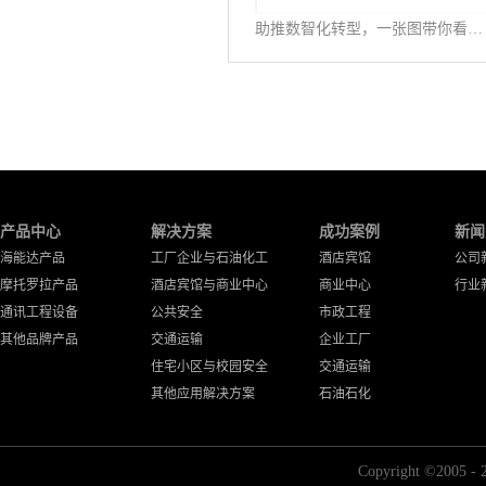
助推数智化转型，一张图带你看懂《公专融合白皮书》
产品中心
解决方案
成功案例
新闻
海能达产品
工厂企业与石油化工
酒店宾馆
公司
摩托罗拉产品
酒店宾馆与商业中心
商业中心
行业
通讯工程设备
公共安全
市政工程
其他品牌产品
交通运输
企业工厂
住宅小区与校园安全
交通运输
其他应用解决方案
石油石化
Copyright ©2