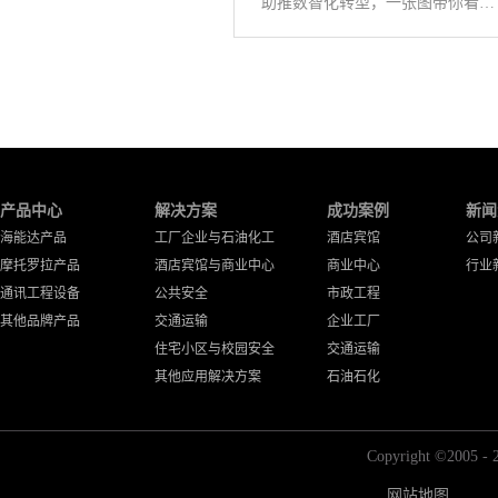
助推数智化转型，一张图带你看懂《公专融合白皮书》
产品中心
解决方案
成功案例
新闻
海能达产品
工厂企业与石油化工
酒店宾馆
公司
摩托罗拉产品
酒店宾馆与商业中心
商业中心
行业
通讯工程设备
公共安全
市政工程
其他品牌产品
交通运输
企业工厂
住宅小区与校园安全
交通运输
其他应用解决方案
石油石化
Copyright ©2
网站地图