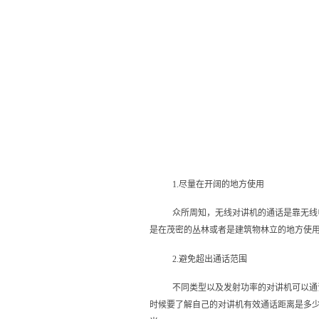
1.尽量在开阔的地方使用
众所周知，无线对讲机的通话是靠无线
是在茂密的丛林或者是建筑物林立的地方使
2.避免超出通话范围
不同类型以及发射功率的对讲机可以通
时候要了解自己的对讲机有效通话距离是多