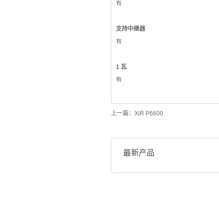
有
支持中继器
有
1 瓦
有
上一篇：
XiR P6600
最新产品