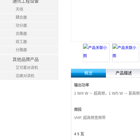
通讯工程设备
天线
耦合器
功分器
合路器
双工器
分路器
其他品牌产品
艾可慕对讲机
概述
产品描述
北峰对讲机
输出功率
1 W/4 W － 超高频，1 W/5 W － 甚高频
频段
VHF, 超高频宽频带
4 5 瓦