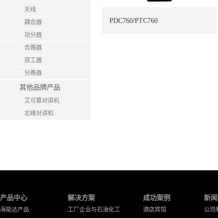
天线
PDC760/PTC760
耦合器
功分器
合路器
双工器
分路器
其他品牌产品
艾可慕对讲机
北峰对讲机
产品中心
解决方案
成功案例
新闻
海能达产品
工厂企业与石油化工
酒店宾馆
公司