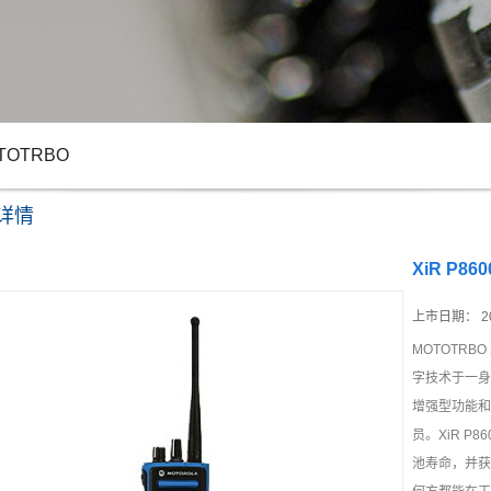
TOTRBO
详情
XiR P860
上市日期：
2
MOTOTRBO
字技术于一身
增强型功能和
员。XiR P
池寿命，并获