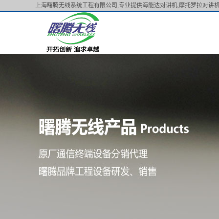
上海曙腾无线系统工程有限公司,专业提供海能达对讲机,摩托罗拉对讲机