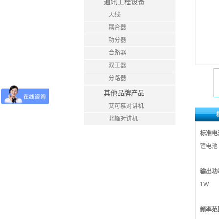
通讯工程设备
天线
耦合器
功分器
合路器
双工器
分路器
其他品牌产品
艾可慕对讲机
北峰对讲机
标准电
锂电池
输出功
1W
频率范