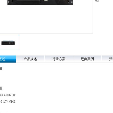
讯。
概述
产品描述
行业方案
经典案例
资
量
围
03-470MHz
36-174MHZ