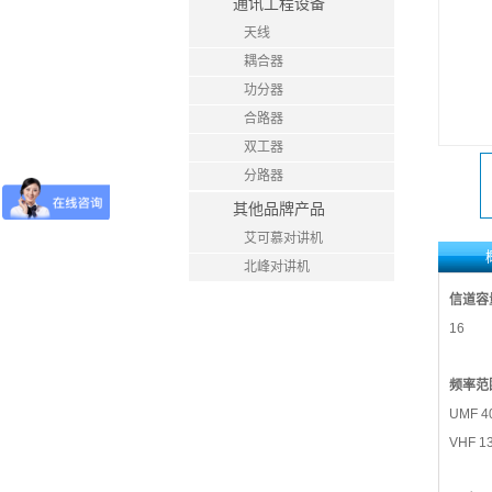
通讯工程设备
天线
耦合器
功分器
合路器
双工器
分路器
其他品牌产品
艾可慕对讲机
北峰对讲机
信道容
16
频率范
UMF 4
VHF 1