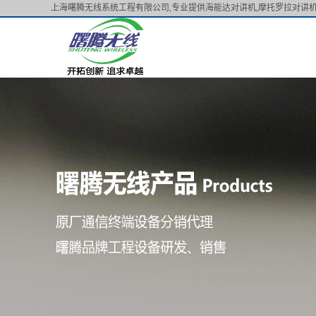
上海曙腾无线系统工程有限公司,专业提供海能达对讲机,摩托罗拉对讲机