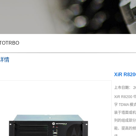
TOTRBO
详情
XiR R820
上市日期：
2
XiR R82
字 TDMA
装于墙面或机架
列的组成部分
能、提高的频