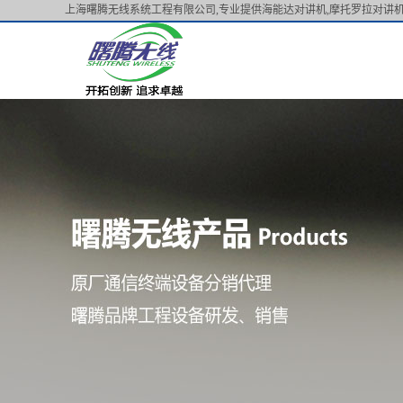
上海曙腾无线系统工程有限公司,专业提供海能达对讲机,摩托罗拉对讲机