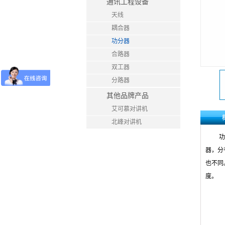
通讯工程设备
天线
耦合器
功分器
合路器
双工器
分路器
其他品牌产品
艾可慕对讲机
北峰对讲机
功
器，分
也不同
度。