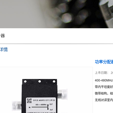
分器
详情
功率分配
上市日期：
2
400-480M
带内平坦度好
微带结构，结
无线对讲室内