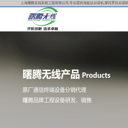
上海曙腾无线系统工程有限公司,专业提供海能达对讲机,摩托罗拉对讲机