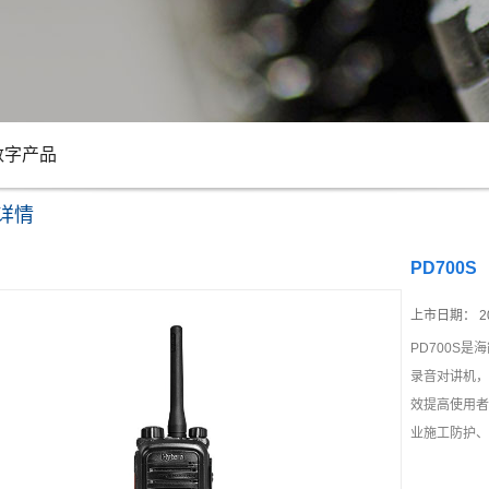
数字产品
详情
PD700S
上市日期：
2
PD700S
录音对讲机，
效提高使用者
业施工防护、