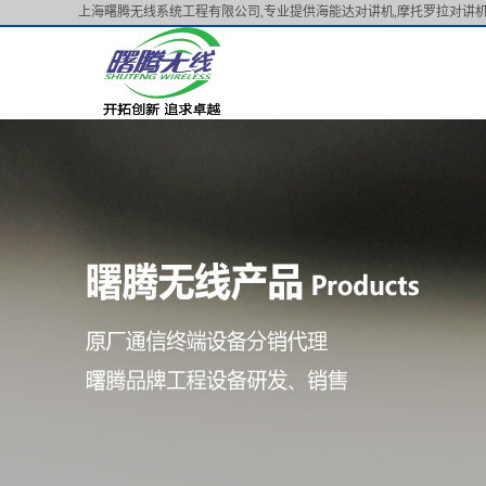
上海曙腾无线系统工程有限公司,专业提供海能达对讲机,摩托罗拉对讲机