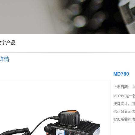
数字产品
详情
MD780
上市日期：
2
MD780是
按键设计，用
也可对显示信
实现所需的功