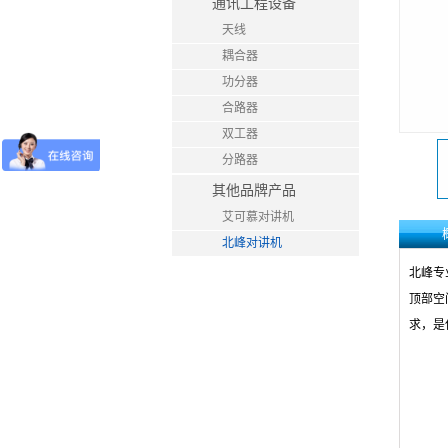
通讯工程设备
天线
耦合器
功分器
合路器
双工器
分路器
其他品牌产品
艾可慕对讲机
北峰对讲机
北峰专
顶部空
求，是