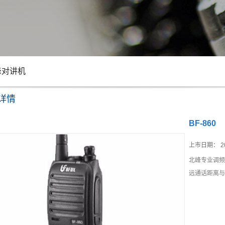
峰对讲机
详情
BF-860
上市日期：
2
北峰专业调频
远通话距离与