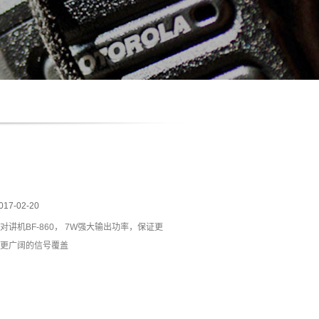
017-02-20
对讲机BF-860， 7W强大输出功率，保证更
更广阔的信号覆盖