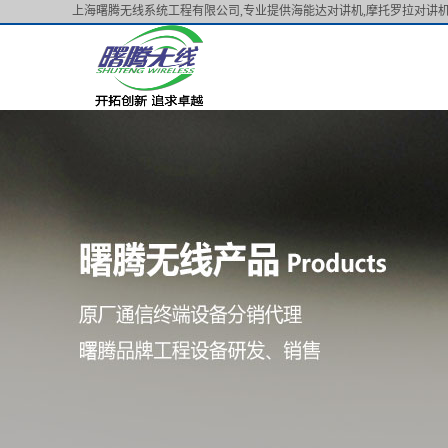
上海曙腾无线系统工程有限公司,专业提供海能达对讲机,摩托罗拉对讲机