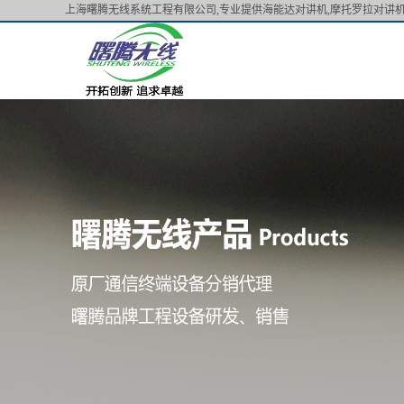
上海曙腾无线系统工程有限公司,专业提供海能达对讲机,摩托罗拉对讲机