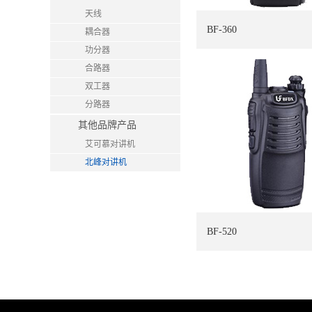
天线
BF-360
耦合器
功分器
合路器
双工器
分路器
其他品牌产品
艾可慕对讲机
北峰对讲机
BF-520