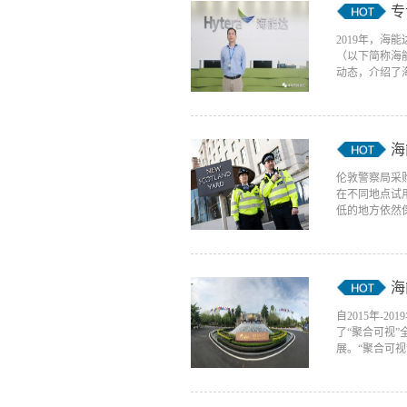
专
2019年，
（以下简称海
动态，介绍了海
海
伦敦警察局采
在不同地点试
低的地方依然保
海
自2015年
了“聚合可视
展。“聚合可视”