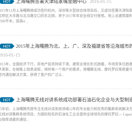
上海曙腾签署天津陆家嘴金融中心
2016
-
01
-
15
2015年11月上海曙腾继成功签约杭州、深圳等大型综合体项目后，又成功签署天津
红桥区大丰路与北马路交口的东北侧，将于2017年年初全线交付使用。地上总建筑面积1
2500平米，层高4....
2015年上海曙腾为北、上、广、深及福建省等沿海城
2016
-
01
-
15
2015年，全国经济下行，房地产投资持续下滑，建筑业增长形式趋缓，市场竞争日
术革新，在销售上锐意进取，倾听每一个用户的需求，用曙腾无线、摩托罗拉等质量
室内通信解决方案，获得了客户的广泛认...
上海曙腾无线对讲系统成功部署石油石化企业与大型制
15年初，上海曙腾凭借专注无线对讲系统领域12年的专业能力和优秀的集群系统解
无线对讲集群系统项目，为国际知名的石油化工企业提供全球领先的摩托罗拉--- Capac
与指挥调度的通信...