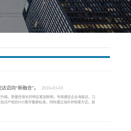
达迈向“新融合”。
2016
-
03
-
03
型升级。质量性增长的特征更加鲜明。专网通信企业海能达，几
知识产权的PDT数字集群标准，同时通过海外并购等方式，其