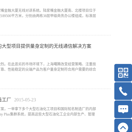
陆家嘴金融大厦无线对讲系统。陆家嘴金融大厦南、北楼项目位于
89500平方米，分别由两栋38层甲级商务办公楼组成，标准层
市的大型项目提供量身定制的无线通信解决方案
趋激烈。在此恶劣的市场环境下，上海曙腾改变经营策略、注重技
可靠、性能稳定的尖端产品为客户量身定制符合用户需要的综合
造工厂
2015
-
05
-
23
决方案，一举拿下多个大型石油化工项目和国际知名制造厂的内部
ity Plus集群系统，提高这些大型石油化工企业内部生产、管理