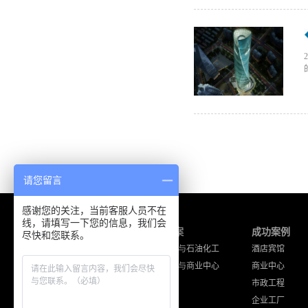
请您留言
感谢您的关注，当前客服人员不在
线，请填写一下您的信息，我们会
产品中心
解决方案
成功案例
尽快和您联系。
海能达产品
工厂企业与石油化工
酒店宾馆
摩托罗拉产品
酒店宾馆与商业中心
商业中心
通讯工程设备
公共安全
市政工程
其他品牌产品
交通运输
企业工厂