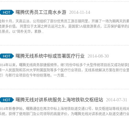
曙腾优秀员工江南水乡游
2014
-
11
-
14
金秋十月，天高云淡、公司组织了部分优秀员工游古镇同里，开展了一场为期两天的
造更多价值。 同里位于太湖之畔古运河之东，是国家5A级旅游景点，江苏保护最早的
名景点，以“简朴无华，素静...
曙腾无线系统中标或签署医疗行业
2014
-
08
-
30
2014年以来，曙腾无线商务部捷报频传，继7月份中标多个大型传统项目后又成功斩
第一人民医院和苏州大学附属医院等多个医疗行业项目，无线系统解决方案在新行业
行）与新行业项目在今年纷纷落地，一方面...
曙腾无线对讲系统服务上海地铁轨交枢纽站
2014
-
07
-
31
2014年新春伊始，曙腾通信在再次中标上海地铁轨道交通12号、轨交枢纽站等线无
系统，获得了使用部门及公司领导的高度评价，为曙腾无线对讲系统进入轨道交通行