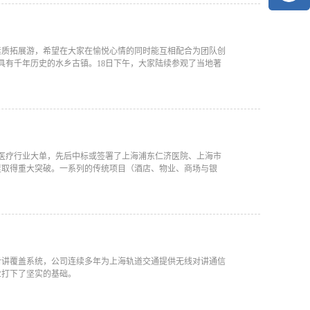
素质拓展游，希望在大家在愉悦心情的同时能互相配合为团队创
具有千年历史的水乡古镇。18日下午，大家陆续参观了当地著
获医疗行业大单，先后中标或签署了上海浦东仁济医院、上海市
里取得重大突破。一系列的传统项目（酒店、物业、商场与银
线对讲覆盖系统，公司连续多年为上海轨道交通提供无线对讲通信
业打下了坚实的基础。