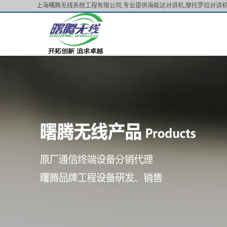
上海曙腾无线系统工程有限公司,专业提供海能达对讲机,摩托罗拉对讲机