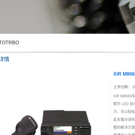
TOTRBO
详情
XiR M866
上市日期：
2
XiR M86
数字 LED
力，可以轻松地
此车载对讲机
整的解决方案