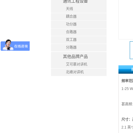
通讯工程设备
天线
耦合器
功分器
合路器
双工器
分路器
其他品牌产品
艾可慕对讲机
北峰对讲机
频率范
1-25
甚高频：
尺寸：高
2.1 英寸