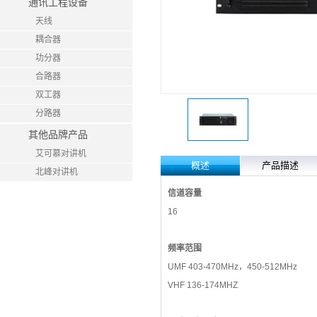
通讯工程设备
天线
耦合器
功分器
合路器
双工器
分路器
其他品牌产品
艾可慕对讲机
概述
产品描述
北峰对讲机
信道容量
16
频率范围
UMF 403-470MHz，450-512MHz
VHF 136-174MHZ