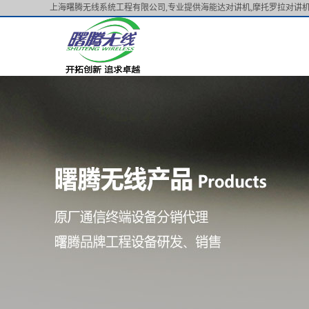
上海曙腾无线系统工程有限公司,专业提供海能达对讲机,摩托罗拉对讲机