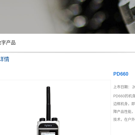
数字产品
详情
PD660
上市日期：
2
PD660的
边框机身，即
障产品性能，
技术，在户外