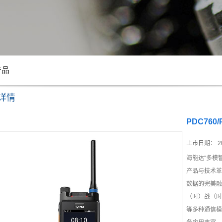
产品
详情
PDC760/
上市日期：
2
海能达“多模
产品与技术革
数据的完美融
（时）战（时
等多种通信模