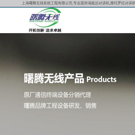
上海曙腾无线系统工程有限公司,专业提供海能达对讲机,摩托罗拉对讲机