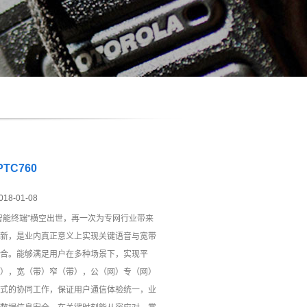
PTC760
018-01-08
智能终端”横空出世，再一次为专网行业带来
新，是业内真正意义上实现关键语音与宽带
合。能够满足用户在多种场景下，实现平
），宽（带）窄（带），公（网）专（网）
式的协同工作，保证用户通信体验统一，业