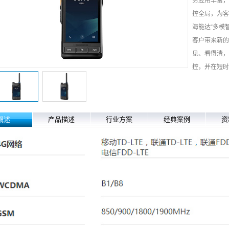
务应用丰富，
控全局，为客
海能达“多模
客户带来新的
见、看得清，
控，并在短时
概述
产品描述
行业方案
经典案例
资