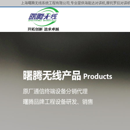
上海曙腾无线系统工程有限公司,专业提供海能达对讲机,摩托罗拉对讲机