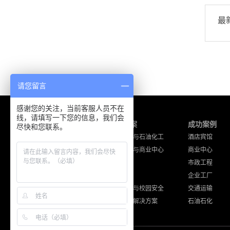
最
请您留言
感谢您的关注，当前客服人员不在
线，请填写一下您的信息，我们会
产品中心
解决方案
成功案例
尽快和您联系。
海能达产品
工厂企业与石油化工
酒店宾馆
摩托罗拉产品
酒店宾馆与商业中心
商业中心
通讯工程设备
公共安全
市政工程
其他品牌产品
交通运输
企业工厂
住宅小区与校园安全
交通运输
其他应用解决方案
石油石化