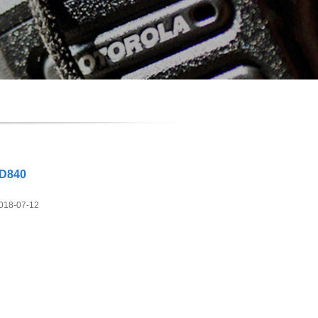
/D840
018-07-12