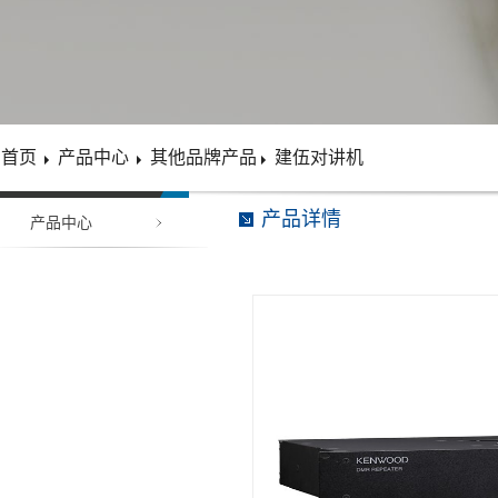
首页
产品中心
其他品牌产品
建伍对讲机
产品详情
产品中心