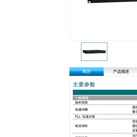
概述
产品描述